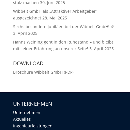
stolz machen
30. Juni 2025
Wibbelt GmbH als „Attraktiver Arbeitgeber“
ausgezeichnet
28. Mai 2025
Sechs besondere Jubiläen bei der Wibbelt GmbH! 🎉
3. April 2025
Hanns Weining geht in den Ruhestand – und bleibt
mit seiner Erfahrung an unserer Seite!
3. April 2025
DOWNLOAD
Broschüre Wibbelt GmbH (PDF)
UNTERNEHMEN
Unternehmen
Aktuelles
Ingenieurleistungen